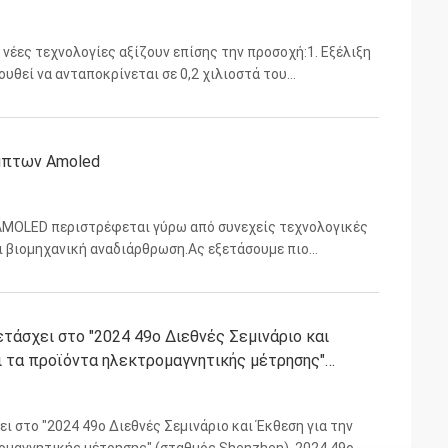
ι νέες τεχνολογίες αξίζουν επίσης την προσοχή:1. Εξέλιξη
υθεί να ανταποκρίνεται σε 0,2 χιλιοστά του
ξει την πρόσκρουση μιας μπάλας μπάσκετΑναδιπλούμενη
αμπτων Amoled
AMOLED περιστρέφεται γύρω από συνεχείς τεχνολογικές
ι βιομηχανική αναδιάρθρωση.Ας εξετάσουμε πιο
άλυψη: πιο απαλή, πιο οικονομική και πιο φιλική προς τα
τάσχει στο "2024 49ο Διεθνές Σεμινάριο και
αι τα προϊόντα ηλεκτρομαγνητικής μέτρησης"
ι στο "2024 49ο Διεθνές Σεμινάριο και Έκθεση για την