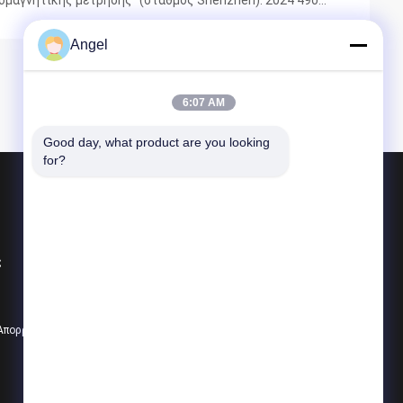
ρομαγνητικής μέτρησης" (σταθμός Shenzhen). 2024 49ο
ία ηλεκτρομαγνητικών μετρήσεων, τα πρότυπα,και
Angel
6:07 AM
Good day, what product are you looking 
for?
Προϊόντα
Επίδειξη LCD TFT
ς
Επίδειξη οθόνης αφής TFT
Στρογγυλή επίδειξη TFT
 Απορρήτου
Όλες οι κατηγορίες