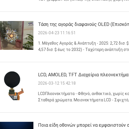
πτώση θα είναι σταδιακή αλλά σταθερή, όχι μια σ
Τάση της αγοράς διαφανούς OLED (Επισκό
2026-04-23 11:16:51
1. Μέγεθος Αγοράς & Ανάπτυξη - 2025: 2,72 δισ. 
4,57 δισ. $ έως το 2032) - Ταχύτερη ανάπτυξη σ
την Κίνα)· η αυτοκινητοβιομηχανία & το λιανικό 
LCD, AMOLED, TFT ∆ιαχείρια πλεονεκτήμα
2026-03-12 15:42:18
LCDΠλεονεκτήματα - Φθηνό, ανθεκτικό, χωρίς καύ
Σταθερά χρώματα. Μειονεκτήματα LCD - Σφιχτό,
αληθινό μαύρο. ΑΜΟΛΕΔΠλεονεκτήματα - Λεπτό, 
Χαμηλή ισχύς σε ...
Ποια είδη οθονών μπορεί να εμφανιστούν 