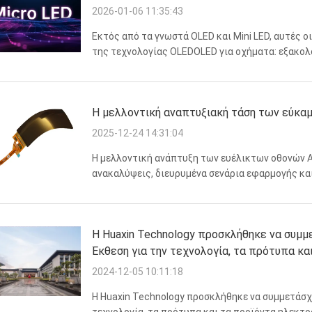
2026-01-06 11:35:43
Εκτός από τα γνωστά OLED και Mini LED, αυτές ο
της τεχνολογίας OLEDOLED για οχήματα: εξακολο
δευτερολέπτου στους -20℃ και μπορεί να αντέ
οθόνη: ακτίνα ...
Η μελλοντική αναπτυξιακή τάση των εύκ
2025-12-24 14:31:04
Η μελλοντική ανάπτυξη των ευέλικτων οθονών 
ανακαλύψεις, διευρυμένα σενάρια εφαρμογής κα
προσεκτικά τα βασικά σημεία.:1Τεχνολογική ανακ
μάτιαΤεντώσιμη ...
Η Huaxin Technology προσκλήθηκε να συμμε
Έκθεση για την τεχνολογία, τα πρότυπα κ
(σταθμός Shenzhen).
2024-12-05 10:11:18
Η Huaxin Technology προσκλήθηκε να συμμετάσχε