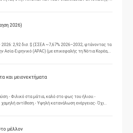
υντριβή μεμονωμένα. Πόσα χρόνια θα πέφτουν οι τιμές; ...
πηση 2026)
$· 2026: 2,92 δισ. $ (ΣΣΕΑ ~7,67% 2026–2032, φτάνοντας τα
την Ασία-Ειρηνικό (APAC) (με επικεφαλής τη Νότια Κορέα,
εμπόριο οδηγούν τη ζήτηση 2. Βασικές Τεχνολογι...
τα και μειονεκτήματα
ση.- Φιλικό στα μάτια, καλό στο φως του ήλιου.-
 χαμηλή αντίθεση.- Υψηλή κατανάλωση ενέργειας- Όχι
ελαφρύ, αληθινό μαύρο.- Ζωντανά χρώματα, ευέλικτα-
στο μέλλον