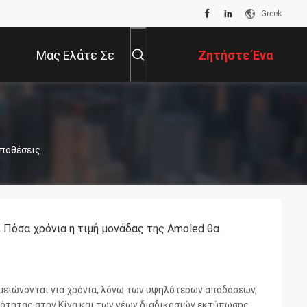
Greek
Μας Ελάτε Σε
Ζητήστε Ένα
Επαφή Με
Απόσπασμα
Υποθέσεις
 Πόσα χρόνια η τιμή μονάδας της Amoled θα
 μειώνονται για χρόνια, λόγω των υψηλότερων αποδόσεων,
ότητας στην Κίνα και των νέων διαδικασιών εκτύπωσης. Η