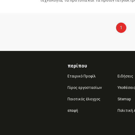
τεχνολογία, τα πρότυπα και τα προϊόντα ηλεκτ
Διεθνές Σεμινάριο και Έκθεση για την τεχνολογ
Προϊόντα οργαν...
1
περίπου
Εταιρικό Προφίλ
Ειδήσεις
Γύρος εργοστασίων
Υποθέσει
Ποιοτικός έλεγχος
Sitemap
επαφή
Πολιτική