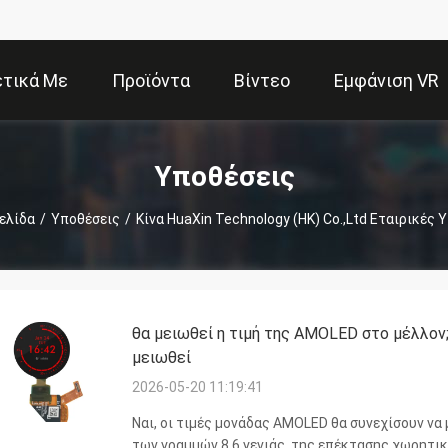
ετικά Με
Προϊόντα
Βίντεο
Εμφάνιση VR
Εμάς
Υποθέσεις
ελίδα
/
Υποθέσεις
/
Κίνα HuaXin Technology (HK) Co.,Ltd Εταιρικές 
θα μειωθεί η τιμή της AMOLED στο μέλλον;
μειωθεί
2026-05-20 11:19:41
Ναι, οι τιμές μονάδας AMOLED θα συνεχίσουν να
των γραμμών 8,6 γενιάς, της επέκτασης χωρητικ