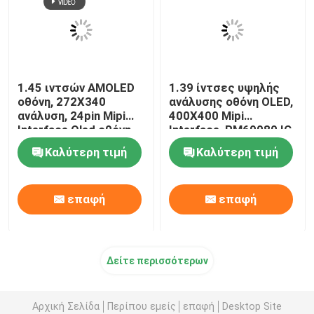
1.45 ιντσών AMOLED
1.39 ίντσες υψηλής
οθόνη, 272X340
ανάλυσης οθόνη OLED,
ανάλυση, 24pin Mipi
400X400 Mipi
Interface Oled οθόνη
Interface, RM69080 IC
αφής
Driving
Καλύτερη τιμή
Καλύτερη τιμή
επαφή
επαφή
Δείτε περισσότερων
Αρχική Σελίδα
Περίπου εμείς
επαφή
Desktop Site