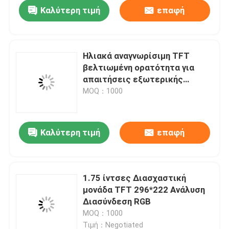
Καλύτερη τιμή
επαφή
Ηλιακά αναγνωρίσιμη TFT
βελτιωμένη ορατότητα για
απαιτήσεις εξωτερικής
οθόνης
MOQ：1000
Καλύτερη τιμή
επαφή
Σπίτι
1.75 ίντσες Διασχαστική
μονάδα TFT 296*222 Ανάλυση
Προϊόντα
Διασύνδεση RGB
MOQ：1000
Βίντεο
Τιμή：Negotiated