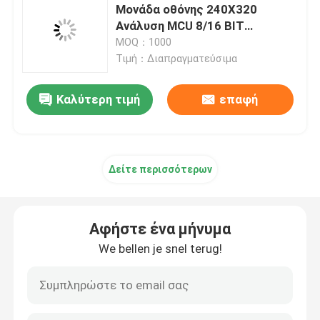
Μονάδα οθόνης 240X320
Ανάλυση MCU 8/16 BIT
Ψηφιακή επίδειξη οδηγήσεων
Διασύνδεση Διαβάσιμη με
MOQ：1000
ηλιακό φως
Τιμή：Διαπραγματεύσιμα
Χωρητική επιτροπή αφής
Καλύτερη τιμή
επαφή
Δείτε περισσότερων
Αφήστε ένα μήνυμα
We bellen je snel terug!