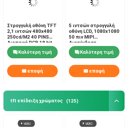
Στρογγυλή οθόνη TFT
5 ιντσών στρογγυλή
2,1 ιντσών 480x480
οθόνη LCD, 1080x1080
250cd/M2 40 PINS
50 πιν MIPI
Διεπαφή RGB 18 bit
Διασύνδεση
350CD/M2
Καλύτερη τιμή
Καλύτερη τιμή
επαφή
επαφή
tft επίδειξη χρώματος
(125)