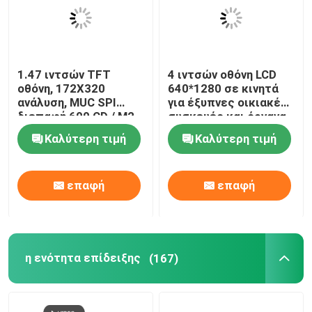
1.47 ιντσών TFT
4 ιντσών οθόνη LCD
οθόνη, 172X320
640*1280 σε κινητά
ανάλυση, MUC SPI
για έξυπνες οικιακές
διεπαφή 600 CD / M2
συσκευές και όργανα
Καλύτερη τιμή
Καλύτερη τιμή
επαφή
επαφή
η ενότητα επίδειξης
(167)