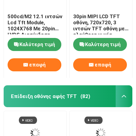
500cd/M2 12.1 ιντσών
30pin MIPI LCD TFT
Lcd Tft Module,
οθόνη, 720x720, 3
1024X768 Με 20pin
ιντσών TFT οθόνη με
LVDS Διασύνδεση
ελεύθερη γωνία
θέασης
Καλύτερη τιμή
Καλύτερη τιμή
επαφή
επαφή
Επίδειξη οθόνης αφής TFT
(82)