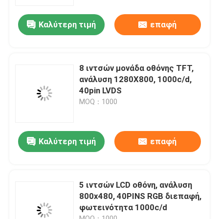
Καλύτερη τιμή
επαφή
VR παρουσιάστε
Περίπου εμείς
8 ιντσών μονάδα οθόνης TFT,
ανάλυση 1280X800, 1000c/d,
Γύρος εργοστασίων
40pin LVDS
MOQ：1000
Ποιοτικός έλεγχος
Καλύτερη τιμή
επαφή
Μας ελάτε σε επαφή με
Ζητήστε ένα απόσπασμα
5 ιντσών LCD οθόνη, ανάλυση
800x480, 40PINS RGB διεπαφή,
φωτεινότητα 1000c/d
Επίδειξη LCD TFT
MOQ：1000