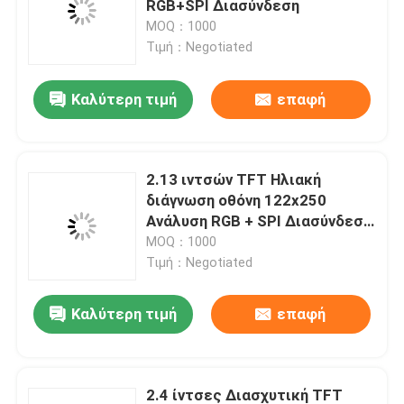
RGB+SPI Διασύνδεση
MOQ：1000
Υψηλή επίδειξη φωτεινότητας LCD
Τιμή：Negotiated
Καλύτερη τιμή
επαφή
Δείκτης LCD COB
Φως του ήλιου αναγνώσιμο TFT
2.13 ιντσών TFT Ηλιακή
διάγνωση οθόνη 122x250
Επίδειξη UART TFT
Ανάλυση RGB + SPI Διασύνδεση
Οδήγηση IC NV3052C
MOQ：1000
Τιμή：Negotiated
Ενότητα επίδειξης LCD
Καλύτερη τιμή
επαφή
Επίδειξη PMOLED
epaper επίδειξη
2.4 ίντσες Διασχυτική TFT