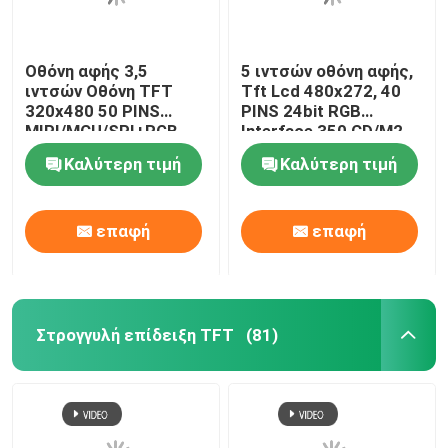
Οθόνη αφής 3,5
5 ιντσών οθόνη αφής,
ιντσών Οθόνη TFT
Tft Lcd 480x272, 40
320x480 50 PINS
PINS 24bit RGB
MIPI/MCU/SPI+RGB
Interface 350 CD/M2
Καλύτερη τιμή
Καλύτερη τιμή
επαφή
επαφή
Στρογγυλή επίδειξη TFT
(81)