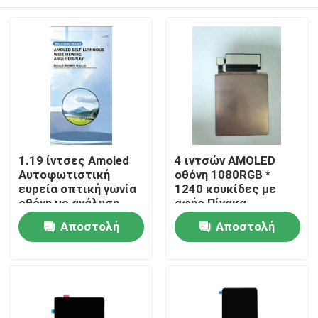
1.19 ίντσες Amoled
4 ιντσών AMOLED
Αυτοφωτιστική
οθόνη 1080RGB *
ευρεία οπτική γωνία
1240 κουκίδες με
οθόνη με ανάλυση
αφής Πίνακα,
390*390, QSPI
διεπαφή MIPI,
Σπίτι
Αποστολή
Αποστολή
Interface, Driving IC
οδήγηση IC CH13726
CO5300
800c/d
ερώτησης
ερώτησης
φωτεινότητα 650cd
Προϊόντα
Βίντεο