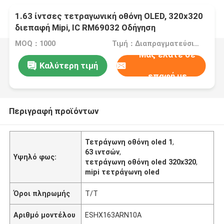
1.63 ίντσες τετραγωνική οθόνη OLED, 320x320
διεπαφή Mipi, IC RM69032 Οδήγηση
MOQ：1000
Τιμή：Διαπραγματεύσιμα
Μας ελάτε σε
Καλύτερη τιμή
επαφή με
Περιγραφή προϊόντων
Τετράγωνη οθόνη oled 1
,
63 ιντσών
,
Υψηλό φως:
τετράγωνη οθόνη oled 320x320
,
mipi τετράγωνη oled
Όροι πληρωμής
T/T
Αριθμό μοντέλου
ESHX163ARN10A