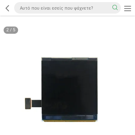
2
/
5