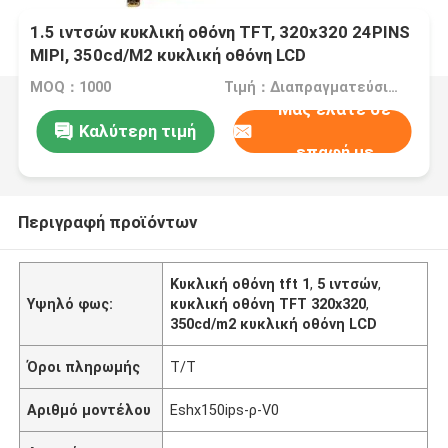
1.5 ιντσών κυκλική οθόνη TFT, 320x320 24PINS
MIPI, 350cd/M2 κυκλική οθόνη LCD
MOQ：1000
Τιμή：Διαπραγματεύσιμα
Μας ελάτε σε
Καλύτερη τιμή
επαφή με
Περιγραφή προϊόντων
Κυκλική οθόνη tft 1
,
5 ιντσών
,
Υψηλό φως:
κυκλική οθόνη TFT 320x320
,
350cd/m2 κυκλική οθόνη LCD
Όροι πληρωμής
T/T
Αριθμό μοντέλου
Eshx150ips-ρ-V0