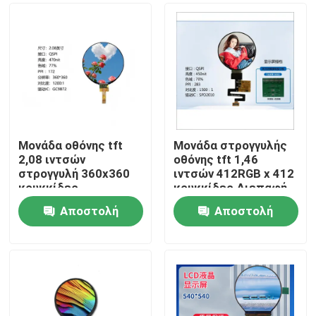
Μονάδα οθόνης tft
Μονάδα στρογγυλής
2,08 ιντσών
οθόνης tft 1,46
στρογγυλή 360x360
ιντσών 412RGB x 412
κουκκίδες
κουκκίδες Διεπαφή
διασύνδεση QSPI που
QSPI που οδηγεί IC
Αποστολή
Αποστολή
οδηγεί IC GC9B72
SPD2010
Σπίτι
ερώτησης
ερώτησης
Προϊόντα
Βίντεο