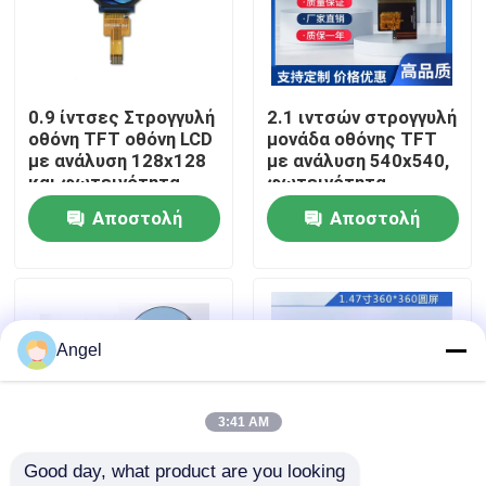
VR παρουσιάστε
0.9 ίντσες Στρογγυλή
2.1 ιντσών στρογγυλή
Περίπου εμείς
οθόνη TFT οθόνη LCD
μονάδα οθόνης TFT
με ανάλυση 128x128
με ανάλυση 540x540,
και φωτεινότητα
φωτεινότητα
Γύρος εργοστασίων
350cd/m2 ST7735
350cd/m² και
Αποστολή
Αποστολή
Driver
διεπαφή MIPI
ερώτησης
ερώτησης
Ποιοτικός έλεγχος
Μας ελάτε σε επαφή με
Angel
Ζητήστε ένα απόσπασμα
3:41 AM
Good day, what product are you looking 
Επίδειξη LCD TFT