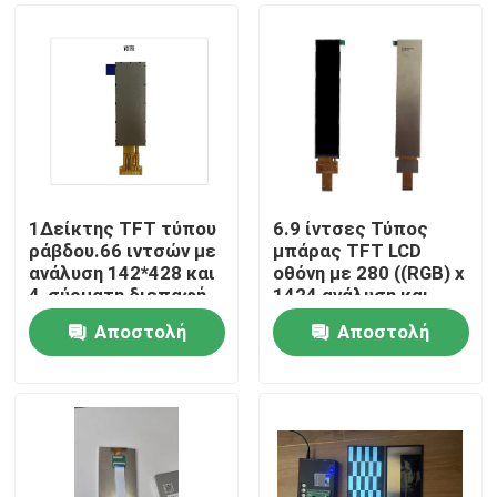
1Δείκτης TFT τύπου
6.9 ίντσες Τύπος
ράβδου.66 ιντσών με
μπάρας TFT LCD
ανάλυση 142*428 και
οθόνη με 280 ((RGB) x
4-σύρματη διεπαφή
1424 ανάλυση και
SPI Driving IC NV3007
MIPI διεπαφή για
Αποστολή
Αποστολή
βιομηχανική χρήση
Σπίτι
ερώτησης
ερώτησης
Προϊόντα
Βίντεο