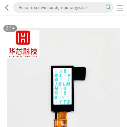
2
/
4