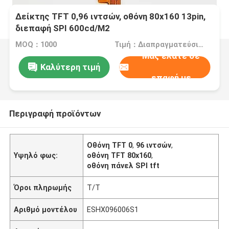
Δείκτης TFT 0,96 ιντσών, οθόνη 80x160 13pin,
διεπαφή SPI 600cd/M2
MOQ：1000
Τιμή：Διαπραγματεύσιμα
Μας ελάτε σε
Καλύτερη τιμή
επαφή με
Περιγραφή προϊόντων
Οθόνη TFT 0
,
96 ιντσών
,
Υψηλό φως:
οθόνη TFT 80x160
,
οθόνη πάνελ SPI tft
Όροι πληρωμής
T/T
Αριθμό μοντέλου
ESHX096006S1