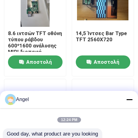
VR παρουσιάστε
8.6 ιντσών TFT οθόνη
14,5 Ίντσες Bar Type
Περίπου εμείς
τύπου ράβδου
TFT 2560X720
600*1600 ανάλυσης
MIPI διεπαφή
Γύρος εργοστασίων
κίνησης IC
Αποστολή
Αποστολή
JD9365DA-H3
ερώτησης
ερώτησης
Ποιοτικός έλεγχος
Μας ελάτε σε επαφή με
Angel
Ζητήστε ένα απόσπασμα
12:24 PM
Good day, what product are you looking 
Επίδειξη LCD TFT