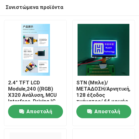
Συνιστώμενα προϊόντα
2.4" TFT LCD
STN (Μπλε)/
Module,240 ((RGB)
ΜΕΤΑΔΟΣΗ/Αρνητική,
X320 Ανάλυση, MCU
128 έξοδος
Σπίτι
Interface, Driving IC
τμήματος/ 64 κοινές
ILI9340X,ALL
έξοδοι
Αποστολή
Αποστολή
o'clock,4LEDS
Προϊόντα
ερώτησης
ερώτησης
Βίντεο