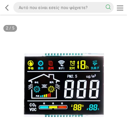
2
/
5