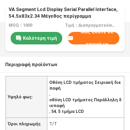
VA Segment Lcd Display Serial Parallel Interface,
54.5x83x2.34 Μέγεθος περίγραμμα
MOQ：1000
Τιμή：Διαπραγματεύσιμα
Μας ελάτε σε
Καλύτερη τιμή
επαφή με
Περιγραφή προϊόντων
Οθόνη LCD τμήματος Σειριακή διε
παφή
,
Υψηλό φως:
οθόνη LCD τμήματος Παράλληλη δ
ιεπαφή
,
54
,
5 τμήμα LCD
Όροι πληρωμής
T/T