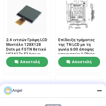
VR παρουσιάστε
Περίπου εμείς
2.4 ιντσών Γράφη LCD
Επίδειξη τμήματος
Γύρος εργοστασίων
Μοντέλο 128X128
της TN LCD με τη
Dots με FSTN θετικό
γωνία 6:00 άποψης
UC1617s Ελέγχων
καρφιτσών 1/3bias
Ποιοτικός έλεγχος
Εφαρμόστε για
1/6duty
Αποστολή
Αποστολή
μετρητή και
ηλεκτρικό
ερώτησης
ερώτησης
Μας ελάτε σε επαφή με
Ζητήστε ένα απόσπασμα
Angel
Επίδειξη LCD TFT