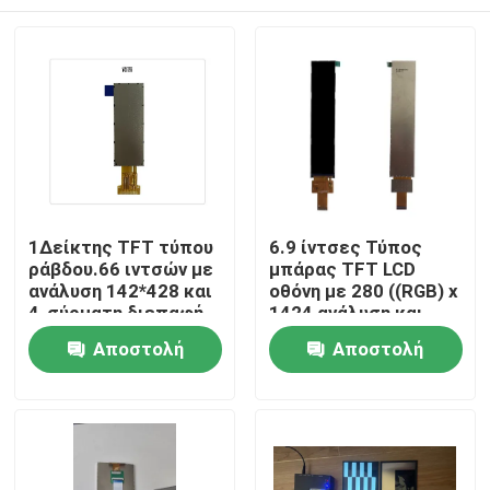
1Δείκτης TFT τύπου
6.9 ίντσες Τύπος
ράβδου.66 ιντσών με
μπάρας TFT LCD
ανάλυση 142*428 και
οθόνη με 280 ((RGB) x
4-σύρματη διεπαφή
1424 ανάλυση και
SPI Driving IC NV3007
MIPI διεπαφή για
Σπίτι
Αποστολή
Αποστολή
βιομηχανική χρήση
ερώτησης
ερώτησης
Προϊόντα
Βίντεο