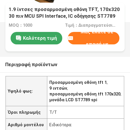
1.9 ίντσες προσαρμοσμένη οθόνη TFT, 170x320
30 πιν MCU SPI Interface, IC οδήγησης ST7789
MOQ：1000
Τιμή：Διαπραγματεύσιμα
Μας ελάτε σε
Καλύτερη τιμή
επαφή με
Περιγραφή προϊόντων
Προσαρμοσμένη οθόνη tft 1
,
9 ιντσών
,
Υψηλό φως:
προσαρμοσμένη οθόνη tft 170x320
,
μονάδα LCD ST7789 spi
Όροι πληρωμής
T/T
Αριθμό μοντέλου
Ειδικότερα: