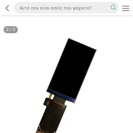
2
/
5