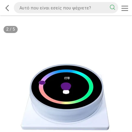
2
/
5