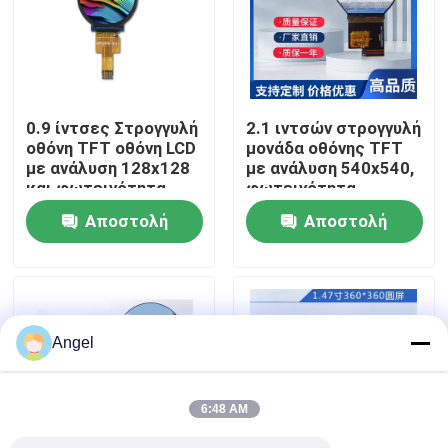
VR παρουσιάστε
Περίπου εμείς
0.9 ίντσες Στρογγυλή
2.1 ιντσών στρογγυλή
οθόνη TFT οθόνη LCD
μονάδα οθόνης TFT
με ανάλυση 128x128
με ανάλυση 540x540,
Γύρος εργοστασίων
και φωτεινότητα
φωτεινότητα
350cd/m2 ST7735
350cd/m² και
Αποστολή
Αποστολή
Driver
διεπαφή MIPI
Ποιοτικός έλεγχος
ερώτησης
ερώτησης
Μας ελάτε σε επαφή με
Angel
Ζητήστε ένα απόσπασμα
6:48 AM
Επίδειξη LCD TFT