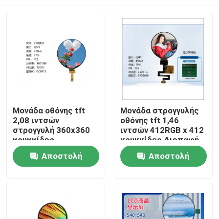
Μονάδα οθόνης tft
Μονάδα στρογγυλής
2,08 ιντσών
οθόνης tft 1,46
στρογγυλή 360x360
ιντσών 412RGB x 412
κουκκίδες
κουκκίδες Διεπαφή
διασύνδεση QSPI που
QSPI που οδηγεί IC
Σπίτι
Αποστολή
Αποστολή
οδηγεί IC GC9B72
SPD2010
ερώτησης
ερώτησης
Προϊόντα
Βίντεο