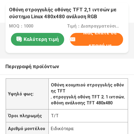
Οθόνη στρογγυλής οθόνης TFT 2,1 ιντσών με
σύστημα Linux 480x480 ανάλυση RGB
MOQ：1000
Τιμή：Διαπραγματεύσιμα
Μας ελάτε σε
Καλύτερη τιμή
επαφή με
Περιγραφή προϊόντων
Οθόνη κουμπιού στρογγυλής οθόν
ης TFT
Υψηλό φως:
,
στρογγυλή οθόνη TFT 2
,
1 ιντσών
,
οθόνη ανάλυσης TFT 480x480
Όροι πληρωμής
T/T
Αριθμό μοντέλου
Ειδικότερα: