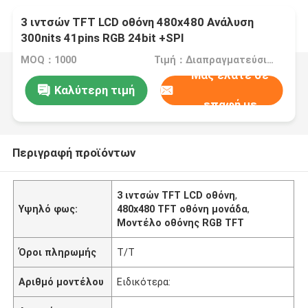
3 ιντσών TFT LCD οθόνη 480x480 Ανάλυση
300nits 41pins RGB 24bit +SPI
MOQ：1000
Τιμή：Διαπραγματεύσιμα
Μας ελάτε σε
Καλύτερη τιμή
επαφή με
Περιγραφή προϊόντων
3 ιντσών TFT LCD οθόνη
,
Υψηλό φως:
480x480 TFT οθόνη μονάδα
,
Μοντέλο οθόνης RGB TFT
Όροι πληρωμής
Τ/Τ
Αριθμό μοντέλου
Ειδικότερα: