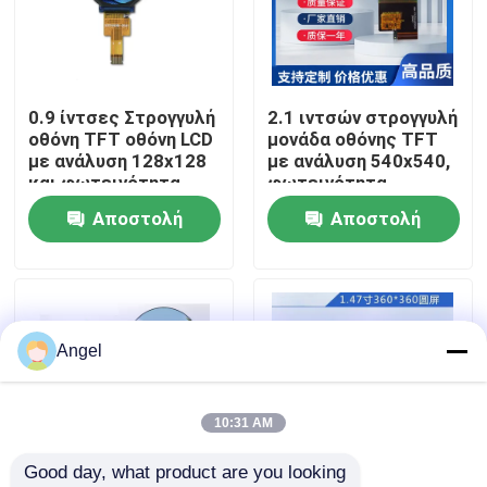
VR παρουσιάστε
0.9 ίντσες Στρογγυλή
2.1 ιντσών στρογγυλή
Περίπου εμείς
οθόνη TFT οθόνη LCD
μονάδα οθόνης TFT
με ανάλυση 128x128
με ανάλυση 540x540,
και φωτεινότητα
φωτεινότητα
Γύρος εργοστασίων
350cd/m2 ST7735
350cd/m² και
Αποστολή
Αποστολή
Driver
διεπαφή MIPI
ερώτησης
ερώτησης
Ποιοτικός έλεγχος
Μας ελάτε σε επαφή με
Angel
Ζητήστε ένα απόσπασμα
10:31 AM
Good day, what product are you looking 
Επίδειξη LCD TFT