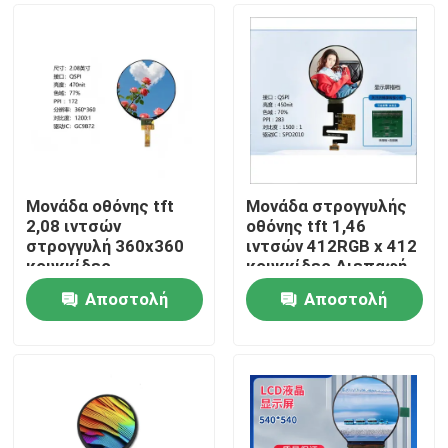
Μονάδα οθόνης tft
Μονάδα στρογγυλής
2,08 ιντσών
οθόνης tft 1,46
στρογγυλή 360x360
ιντσών 412RGB x 412
κουκκίδες
κουκκίδες Διεπαφή
διασύνδεση QSPI που
QSPI που οδηγεί IC
Αποστολή
Αποστολή
οδηγεί IC GC9B72
SPD2010
Σπίτι
ερώτησης
ερώτησης
Προϊόντα
Βίντεο