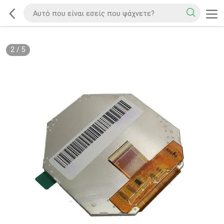
2
/
5