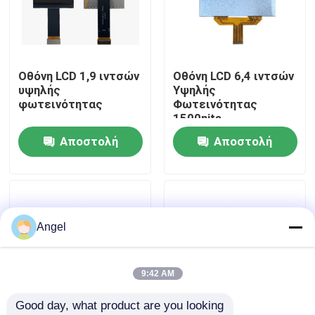
VR παρουσιάστε
Οθόνη LCD 1,9 ιντσών
Οθόνη LCD 6,4 ιντσών
Περίπου εμείς
υψηλής
Υψηλής
φωτεινότητας
Φωτεινότητας
1500nits
Γύρος εργοστασίων
Αποστολή
Αποστολή
ερώτησης
ερώτησης
Ποιοτικός έλεγχος
Μας ελάτε σε επαφή με
Angel
Ζητήστε ένα απόσπασμα
9:42 AM
Good day, what product are you looking 
Επίδειξη LCD TFT