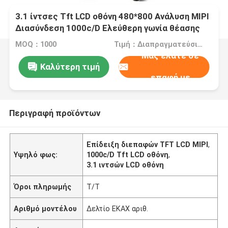
3.1 ίντσες Tft LCD οθόνη 480*800 Ανάλυση MIPI
Διασύνδεση 1000c/D Ελεύθερη γωνία θέασης
MOQ：1000
Τιμή：Διαπραγματεύσιμα
Μας ελάτε σε
Καλύτερη τιμή
επαφή με
Περιγραφή προϊόντων
Επίδειξη διεπαφών TFT LCD MIPI
,
Υψηλό φως:
1000c/D Tft LCD οθόνη
,
3.1 ιντσών LCD οθόνη
Όροι πληρωμής
Τ/Τ
Αριθμό μοντέλου
Δελτίο ΕΚΑΧ αριθ.