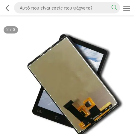
2
/
3