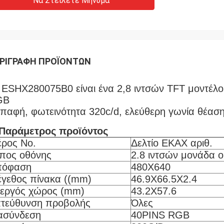
Να Στείλετε Μήνυμα
ΡΙΓΡΑΦΉ ΠΡΟΪΌΝΤΩΝ
 ESHX280075B0 είναι ένα 2,8 ιντσών TFT μοντέλ
GB
επαφή, φωτεινότητα 320c/d, ελεύθερη γωνία θέαση
Παράμετρος προϊόντος
ρος Νο.
Δελτίο ΕΚΑΧ αριθ.
πος οθόνης
2.8 ιντσών μονάδα ο
πόφαση
480X640
γεθος πίνακα ((mm)
46.9X66.5X2.4
εργός χώρος (mm)
43.2Χ57.6
τεύθυνση προβολής
Όλες
ασύνδεση
40PINS RGB