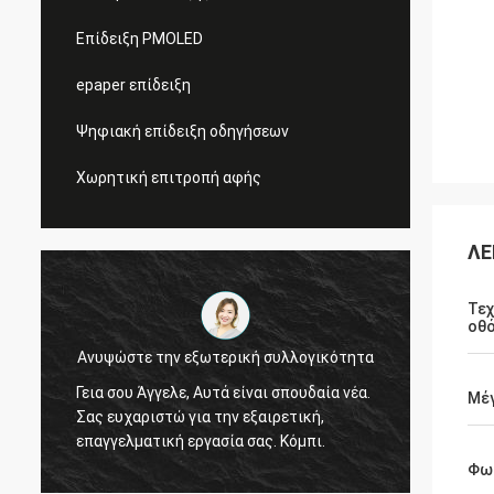
Επίδειξη PMOLED
epaper επίδειξη
Ψηφιακή επίδειξη οδηγήσεων
Χωρητική επιτροπή αφής
ΛΕ
Τεχ
οθ
Ανυψώστε την εξωτερική συλλογικότητα
Ναι, α
Γεια σου Άγγελε, Αυτά είναι σπουδαία νέα.
Μέ
στρογγ
Σας ευχαριστώ για την εξαιρετική,
και τι
επαγγελματική εργασία σας. Κόμπι.
υπάρχ
Φω
Η ποιό