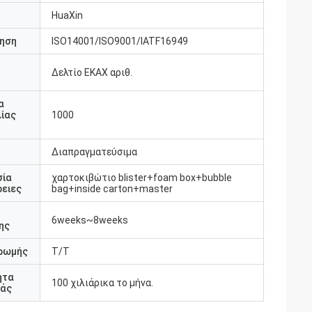
HuaXin
ηση
ISO14001/ISO9001/IATF16949
Δελτίο ΕΚΑΧ αριθ.
υ
α
ίας
1000
Διαπραγματεύσιμα
σία
χαρτοκιβώτιο blister+foam box+bubble
ειες
bag+inside carton+master
6weeks~8weeks
ης
ρωμής
Τ/Τ
ητα
100 χιλιάρικα το μήνα.
άς