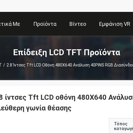
ετικά Με
Προϊόντα
Βίντεο
Εμφάνιση VR
Εμάς
Επίδειξη LCD TFT Προϊόντα
T
/
2.8 Ίντσες Tft LCD Οθόνη 480X640 Ανάλυση 40PINS RGB Διασύνδε
.8 ίντσες Tft LCD οθόνη 480X640 Ανάλυ
λεύθερη γωνία θέασης
Τόπος
καταγωγ