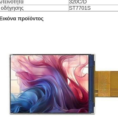
τεινότητα
320C/D
 οδήγησης
ST7701S
Εικόνα προϊόντος