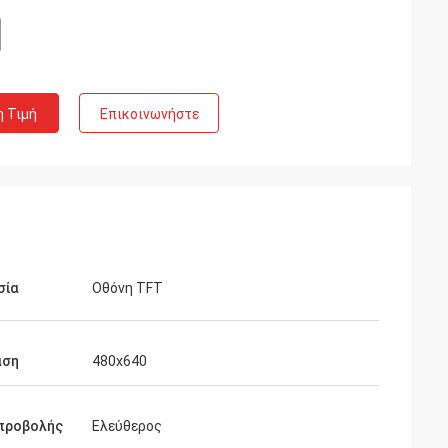
η Τιμή
Επικοινωνήστε
σία
Οθόνη TFT
αση
480x640
 προβολής
Ελεύθερος