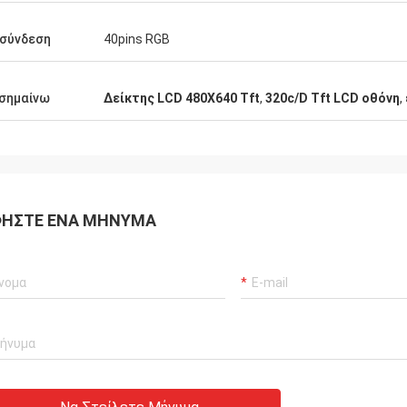
ίνεται πραγματικά πρώτης
χαρούμενοι που σας
σύνδεση
40pins RGB
με ως κατασκευαστή.
σημαίνω
Δείκτης LCD 480X640 Tft
,
320c/D Tft LCD οθόνη
,
ΉΣΤΕ ΈΝΑ ΜΉΝΥΜΑ