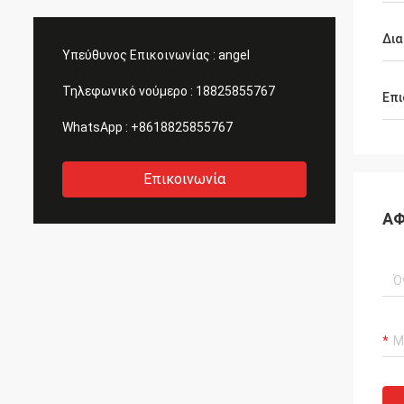
και φα
κατηγορίας! Είμαστε 
Δια
βρήκα
Υπεύθυνος Επικοινωνίας :
angel
Τηλεφωνικό νούμερο :
18825855767
Επι
WhatsApp :
+8618825855767
Επικοινωνία
ΑΦ