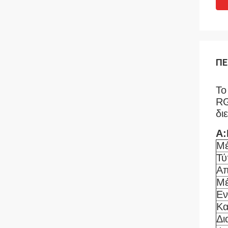
ΠΕ
Το
R
δι
Α:
Μέ
Τύ
Α
Μέ
Εν
Κα
Δι