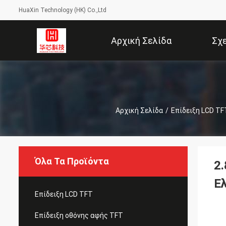
HuaXin Technology (HK) Co.,Ltd
Αρχική Σελίδα
Σχ
Αρχική Σελίδα
/
Επίδειξη LCD TF
Όλα Τα Προϊόντα
2
Ε
Επίδειξη LCD TFT
Επίδειξη οθόνης αφής TFT