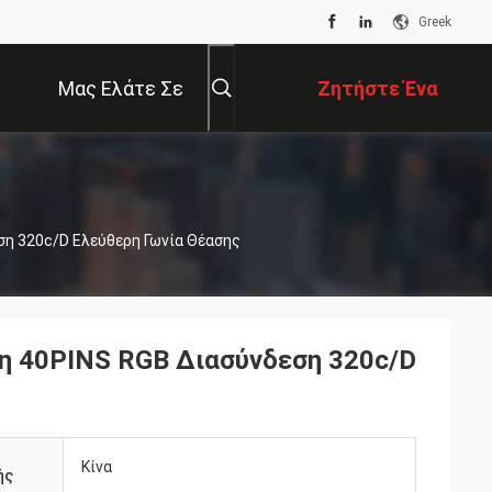
Greek
Μας Ελάτε Σε
Ζητήστε Ένα
Επαφή Με
Απόσπασμα
ση 320c/D Ελεύθερη Γωνία Θέασης
ση 40PINS RGB Διασύνδεση 320c/D
Κίνα
ής