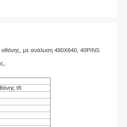
ο οθόνης, με ανάλυση 480X640, 40PINS
ς,
θόνης tft