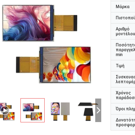
Μάρκα
Πιστοποί
Αριθμό
μοντέλο
Ποσότητ
παραγγελ
min
Τιμή
Συσκευα
λεπτομέρ
Χρόνος
παράδοσ
Όροι πλη
Δυνατότ
προσφορ