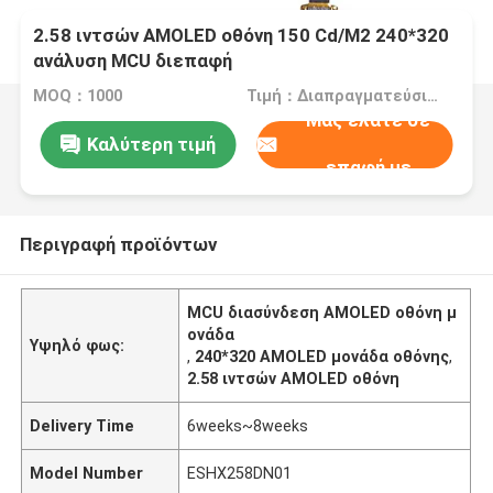
2.58 ιντσών AMOLED οθόνη 150 Cd/M2 240*320
ανάλυση MCU διεπαφή
MOQ：1000
Τιμή：Διαπραγματεύσιμα
Μας ελάτε σε
Καλύτερη τιμή
επαφή με
Περιγραφή προϊόντων
MCU διασύνδεση AMOLED οθόνη μ
ονάδα
Υψηλό φως:
,
240*320 AMOLED μονάδα οθόνης
,
2.58 ιντσών AMOLED οθόνη
Delivery Time
6weeks~8weeks
Model Number
ESHX258DN01