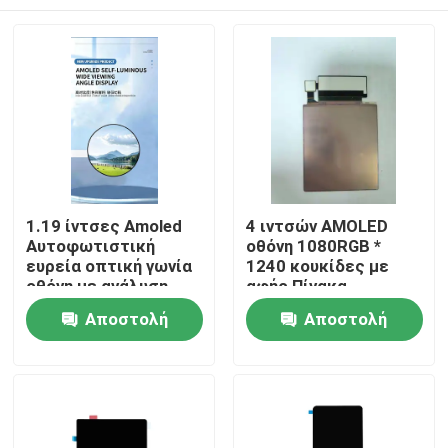
1.19 ίντσες Amoled
4 ιντσών AMOLED
Αυτοφωτιστική
οθόνη 1080RGB *
ευρεία οπτική γωνία
1240 κουκίδες με
οθόνη με ανάλυση
αφής Πίνακα,
390*390, QSPI
διεπαφή MIPI,
Σπίτι
Αποστολή
Αποστολή
Interface, Driving IC
οδήγηση IC CH13726
CO5300
800c/d
ερώτησης
ερώτησης
φωτεινότητα 650cd
Προϊόντα
Βίντεο