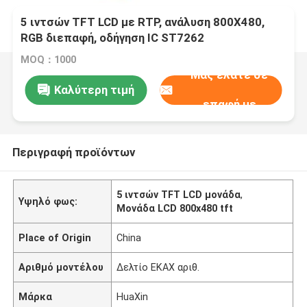
5 ιντσών TFT LCD με RTP, ανάλυση 800X480,
RGB διεπαφή, οδήγηση IC ST7262
MOQ：1000
Μας ελάτε σε
Καλύτερη τιμή
επαφή με
Περιγραφή προϊόντων
5 ιντσών TFT LCD μονάδα
,
Υψηλό φως:
Μονάδα LCD 800x480 tft
Place of Origin
China
Αριθμό μοντέλου
Δελτίο ΕΚΑΧ αριθ.
Μάρκα
HuaXin