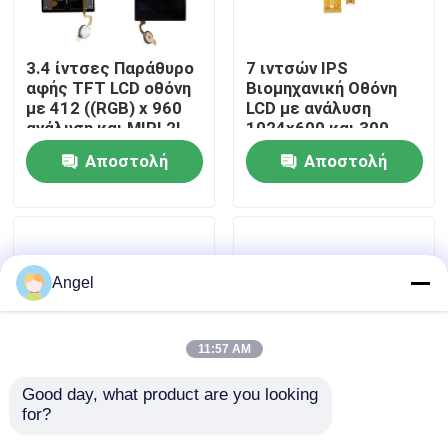
VR παρουσιάστε
3.4 ίντσες Παράθυρο
7 ιντσών IPS
αφής TFT LCD οθόνη
Βιομηχανική Οθόνη
με 412 ((RGB) x 960
LCD με ανάλυση
Περίπου εμείς
ανάλυση και MIPI 2L
1024x600 και 300
διεπαφή για
φωτεινότητας
Αποστολή
Αποστολή
βιομηχανική χρήση
χωρητική οθόνη αφής
Γύρος εργοστασίων
ερώτησης
ερώτησης
Ποιοτικός έλεγχος
Angel
Μας ελάτε σε επαφή με
11:57 AM
Ζητήστε ένα απόσπασμα
Good day, what product are you looking 
for?
Οθόνη αφής TFT 2,88
2οθόνη LCD 0,4
Επίδειξη LCD TFT
ιντσών με ανάλυση
ιντσών, ανάλυση