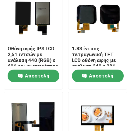
Οθόνη αφής IPS LCD
1.83 ίντσες
2,51 ιντσών με
τετραγωνική TFT
ανάλυση 440 (RGB) x
LCD οθόνη αφής με
696 και φωτεινότητα
ανάλυση 240 x 284
850 cd/m2, διεπαφή
και διεπαφή SPI
Αποστολή
Αποστολή
MIPI
ερώτησης
ερώτησης
Σπίτι
Προϊόντα
Βίντεο