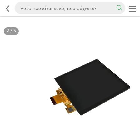
2
/
5