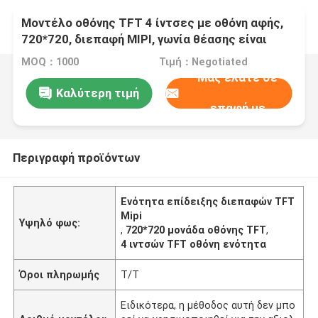
Μοντέλο οθόνης TFT 4 ίντσες με οθόνη αφής,
720*720, διεπαφή MIPI, γωνία θέασης είναι
ΟΛΗ, οδήγηση IC ST7703
MOQ：1000
Τιμή：Negotiated
Μας ελάτε σε
Καλύτερη τιμή
επαφή με
Περιγραφή προϊόντων
Ενότητα επίδειξης διεπαφών TFT
Mipi
Υψηλό φως:
,
720*720 μονάδα οθόνης TFT
,
4 ιντσών TFT οθόνη ενότητα
Όροι πληρωμής
Τ/Τ
Ειδικότερα, η μέθοδος αυτή δεν μπο