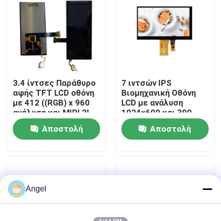
VR παρουσιάστε
Περίπου εμείς
3.4 ίντσες Παράθυρο
7 ιντσών IPS
Γύρος εργοστασίων
αφής TFT LCD οθόνη
Βιομηχανική Οθόνη
με 412 ((RGB) x 960
LCD με ανάλυση
ανάλυση και MIPI 2L
1024x600 και 300
Ποιοτικός έλεγχος
διεπαφή για
φωτεινότητας
Αποστολή
Αποστολή
βιομηχανική χρήση
χωρητική οθόνη αφής
ερώτησης
ερώτησης
Μας ελάτε σε επαφή με
Ζητήστε ένα απόσπασμα
Angel
Επίδειξη LCD TFT