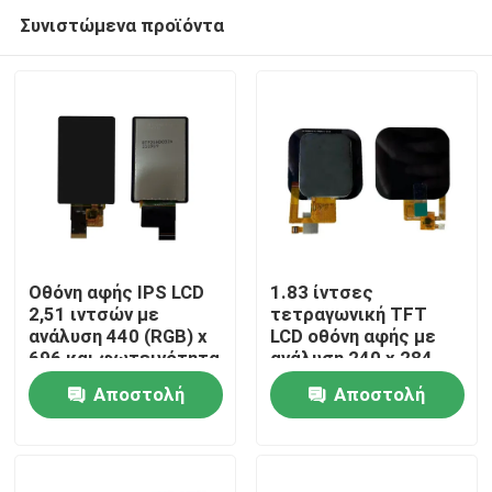
Συνιστώμενα προϊόντα
Οθόνη αφής IPS LCD
1.83 ίντσες
2,51 ιντσών με
τετραγωνική TFT
ανάλυση 440 (RGB) x
LCD οθόνη αφής με
Σπίτι
696 και φωτεινότητα
ανάλυση 240 x 284
850 cd/m2, διεπαφή
και διεπαφή SPI
Αποστολή
Αποστολή
MIPI
Προϊόντα
ερώτησης
ερώτησης
Βίντεο